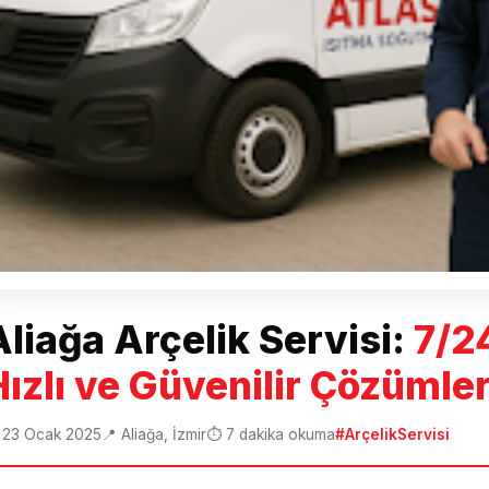
Aliağa Arçelik Servisi:
7/2
Hızlı ve Güvenilir Çözümle
 23 Ocak 2025
📍 Aliağa, İzmir
⏱️ 7 dakika okuma
#ArçelikServisi