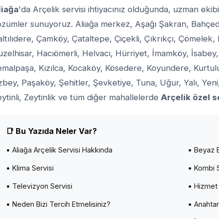
liağa
'da Arçelik servisi ihtiyacınız olduğunda, uzman ekibi
özümler sunuyoruz. Aliağa merkez, Aşağı Şakran, Bahçede
ltılıdere, Çamköy, Çataltepe, Çiçekli, Çıkrıkçı, Çömelek,
zelhisar, Hacıömerli, Helvacı, Hürriyet, İmamköy, İsabey
emalpaşa, Kızılca, Kocaköy, Kösedere, Koyundere, Kurtu
bey, Paşaköy, Şehitler, Şevketiye, Tuna, Uğur, Yalı, Yeni,
ytinli, Zeytinlik ve tüm diğer mahallelerde
Arçelik özel s
📑 Bu Yazıda Neler Var?
• Aliağa Arçelik Servisi Hakkında
• Beyaz E
• Klima Servisi
• Kombi S
• Televizyon Servisi
• Hizmet 
• Neden Bizi Tercih Etmelisiniz?
• Anahtar