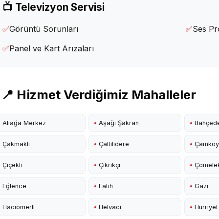
📺 Televizyon Servisi
✅
Görüntü Sorunları
✅
Ses Pr
✅
Panel ve Kart Arızaları
📍 Hizmet Verdiğimiz Mahalleler
•
Aliağa Merkez
•
Aşağı Şakran
•
Bahçed
•
Çakmaklı
•
Çaltılıdere
•
Çamköy
•
Çiçekli
•
Çıkrıkçı
•
Çömele
•
Eğlence
•
Fatih
•
Gazi
•
Hacıömerli
•
Helvacı
•
Hürriyet