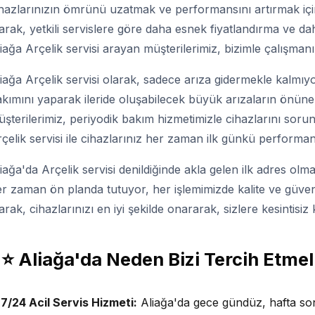
hazlarınızın ömrünü uzatmak ve performansını artırmak için 
arak, yetkili servislere göre daha esnek fiyatlandırma ve 
iağa Arçelik servisi arayan müşterilerimiz, bizimle çalışman
iağa Arçelik servisi olarak, sadece arıza gidermekle kalmıy
kımını yaparak ileride oluşabilecek büyük arızaların önün
şterilerimiz, periyodik bakım hizmetimizle cihazlarını soru
çelik servisi ile cihazlarınız her zaman ilk günkü performa
iağa'da Arçelik servisi denildiğinde akla gelen ilk adres olm
r zaman ön planda tutuyor, her işlemimizde kalite ve güvenili
arak, cihazlarınızı en iyi şekilde onararak, sizlere kesintisi
⭐ Aliağa'da Neden Bizi Tercih Etmel
7/24 Acil Servis Hizmeti:
Aliağa'da gece gündüz, hafta s
✓