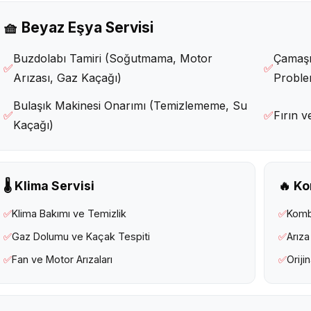
🧺 Beyaz Eşya Servisi
Buzdolabı Tamiri (Soğutmama, Motor
Çamaşı
✅
✅
Arızası, Gaz Kaçağı)
Proble
Bulaşık Makinesi Onarımı (Temizlememe, Su
✅
✅
Fırın v
Kaçağı)
🌡️ Klima Servisi
🔥 Ko
✅
Klima Bakımı ve Temizlik
✅
Komb
✅
Gaz Dolumu ve Kaçak Tespiti
✅
Arıza
✅
Fan ve Motor Arızaları
✅
Oriji