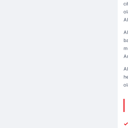
ci
ol
Al
Al
ba
mü
Ar
Al
he
ol