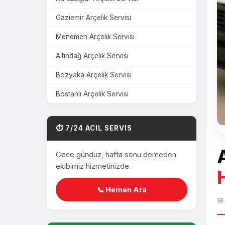
Gaziemir Arçelik Servisi
Menemen Arçelik Servisi
Altındağ Arçelik Servisi
Bozyaka Arçelik Servisi
Bostanlı Arçelik Servisi
Çamdibi Arçelik Servisi
⏱️ 7/24 ACIL SERVIS
Üçyol Arçelik Servisi
Harmandalı Arçelik Servisi
Gece gündüz, hafta sonu demeden
ekibimiz hizmetinizde.
Mavişehir Arçelik Servisi
Yeşilyurt Arçelik Servisi
📞 Hemen Ara
📅
Şirinyer Arçelik Servisi