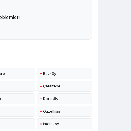
oblemleri
ere
•
Bozköy
•
Çataltepe
k
•
Dereköy
•
Güzelhisar
•
İmamköy