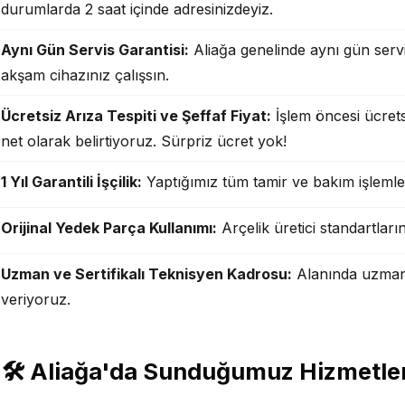
durumlarda 2 saat içinde adresinizdeyiz.
Aynı Gün Servis Garantisi:
Aliağa genelinde aynı gün servi
✓
akşam cihazınız çalışsın.
Ücretsiz Arıza Tespiti ve Şeffaf Fiyat:
İşlem öncesi ücrets
✓
net olarak belirtiyoruz. Sürpriz ücret yok!
1 Yıl Garantili İşçilik:
Yaptığımız tüm tamir ve bakım işlemleri 
✓
Orijinal Yedek Parça Kullanımı:
Arçelik üretici standartları
✓
Uzman ve Sertifikalı Teknisyen Kadrosu:
Alanında uzman, 
✓
veriyoruz.
🛠️ Aliağa'da Sunduğumuz Hizmetle