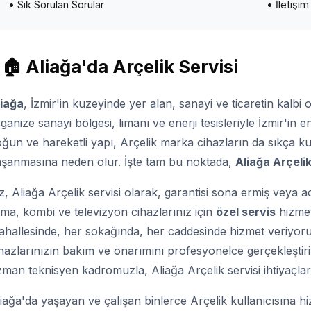
• Sık Sorulan Sorular
• İletişim
🏠 Aliağa'da Arçelik Servisi
liağa
, İzmir'in kuzeyinde yer alan, sanayi ve ticaretin kalbi o
ganize sanayi bölgesi, limanı ve enerji tesisleriyle İzmir'in 
ğun ve hareketli yapı, Arçelik marka cihazların da sıkça 
aşanmasına neden olur. İşte tam bu noktada,
Aliağa Arçelik
z, Aliağa Arçelik servisi olarak, garantisi sona ermiş veya 
ima, kombi ve televizyon cihazlarınız için
özel servis
hizmet
hallesinde, her sokağında, her caddesinde hizmet veriyoruz.
hazlarınızın bakım ve onarımını profesyonelce gerçekleştiri
man teknisyen kadromuzla, Aliağa Arçelik servisi ihtiyaçlar
iağa'da yaşayan ve çalışan binlerce Arçelik kullanıcısına h