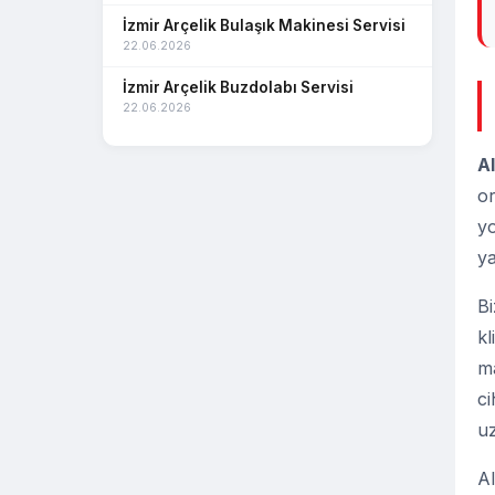
Narlıdere Arçelik Servisi
İzmir Arçelik Bulaşık Makinesi Servisi
22.06.2026
Ödemiş Arçelik Servisi
İzmir Arçelik Buzdolabı Servisi
Seferihisar Arçelik Servisi
22.06.2026
Tire Arçelik Servisi
A
Torbalı Arçelik Servisi
or
yo
🗺️ Sitemap.xml
y
Bi
kl
ma
ci
uz
Al