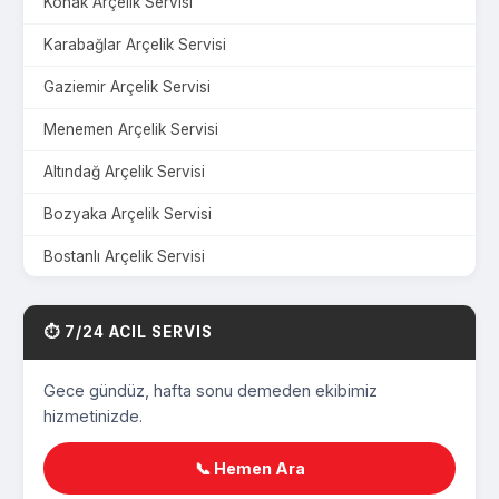
Konak Arçelik Servisi
Karabağlar Arçelik Servisi
Gaziemir Arçelik Servisi
Menemen Arçelik Servisi
Altındağ Arçelik Servisi
Bozyaka Arçelik Servisi
Bostanlı Arçelik Servisi
Çamdibi Arçelik Servisi
⏱️ 7/24 ACIL SERVIS
Üçyol Arçelik Servisi
Harmandalı Arçelik Servisi
Gece gündüz, hafta sonu demeden ekibimiz
hizmetinizde.
Mavişehir Arçelik Servisi
Yeşilyurt Arçelik Servisi
📞 Hemen Ara