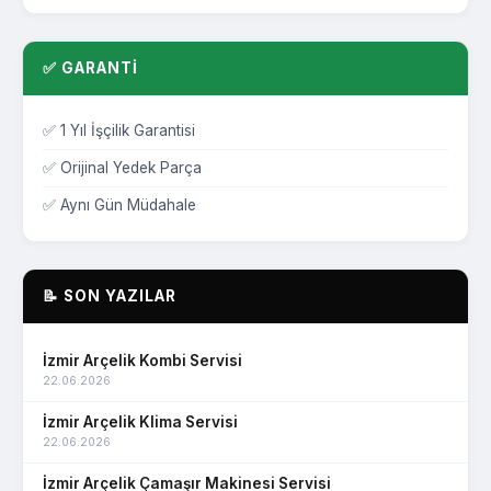
Şirinyer Arçelik Servisi
Göztepe Arçelik Servisi
✅ GARANTİ
Aliağa Arçelik Servisi
✅ 1 Yıl İşçilik Garantisi
Balçova Arçelik Servisi
✅ Orijinal Yedek Parça
Bayındır Arçelik Servisi
✅ Aynı Gün Müdahale
Bergama Arçelik Servisi
Çeşme Arçelik Servisi
📝 SON YAZILAR
Dikili Arçelik Servisi
Foça Arçelik Servisi
İzmir Arçelik Kombi Servisi
22.06.2026
Güzelbahçe Arçelik Servisi
İzmir Arçelik Klima Servisi
Karaburun Arçelik Servisi
22.06.2026
Kemalpaşa Arçelik Servisi
İzmir Arçelik Çamaşır Makinesi Servisi