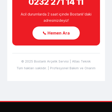
0232 271 14 11
Acil durumlarda 2 saat içinde Bostanlı'daki
adresinizdeyiz!
📞 Hemen Ara
© 2025 Bostanlı Arçelik Servisi | Atlas Teknik
Tüm hakları saklıdır. | Profesyonel Bakım ve Onarım