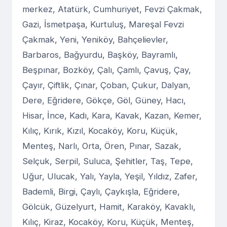
merkez, Atatürk, Cumhuriyet, Fevzi Çakmak,
Gazi, İsmetpaşa, Kurtuluş, Mareşal Fevzi
Çakmak, Yeni, Yeniköy, Bahçelievler,
Barbaros, Bağyurdu, Başköy, Bayramlı,
Beşpınar, Bozköy, Çalı, Çamlı, Çavuş, Çay,
Çayır, Çiftlik, Çınar, Çoban, Çukur, Dalyan,
Dere, Eğridere, Gökçe, Göl, Güney, Hacı,
Hisar, İnce, Kadı, Kara, Kavak, Kazan, Kemer,
Kılıç, Kırık, Kızıl, Kocaköy, Koru, Küçük,
Menteş, Narlı, Orta, Ören, Pınar, Sazak,
Selçuk, Serpil, Suluca, Şehitler, Taş, Tepe,
Uğur, Ulucak, Yalı, Yayla, Yeşil, Yıldız, Zafer,
Bademli, Birgi, Çaylı, Çaykışla, Eğridere,
Gölcük, Güzelyurt, Hamit, Karaköy, Kavaklı,
Kılıç, Kiraz, Kocaköy, Koru, Küçük, Menteş,