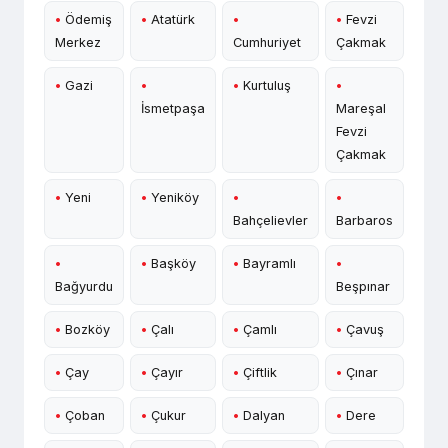
•
Ödemiş
•
Atatürk
•
•
Fevzi
Merkez
Cumhuriyet
Çakmak
•
Gazi
•
•
Kurtuluş
•
İsmetpaşa
Mareşal
Fevzi
Çakmak
•
Yeni
•
Yeniköy
•
•
Bahçelievler
Barbaros
•
•
Başköy
•
Bayramlı
•
Bağyurdu
Beşpınar
•
Bozköy
•
Çalı
•
Çamlı
•
Çavuş
•
Çay
•
Çayır
•
Çiftlik
•
Çınar
•
Çoban
•
Çukur
•
Dalyan
•
Dere