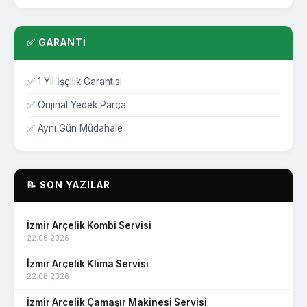
Şirinyer Arçelik Servisi
Göztepe Arçelik Servisi
✅ GARANTİ
Aliağa Arçelik Servisi
✅ 1 Yıl İşçilik Garantisi
Balçova Arçelik Servisi
✅ Orijinal Yedek Parça
Bayındır Arçelik Servisi
✅ Aynı Gün Müdahale
Bergama Arçelik Servisi
Çeşme Arçelik Servisi
📝 SON YAZILAR
Dikili Arçelik Servisi
Foça Arçelik Servisi
İzmir Arçelik Kombi Servisi
22.06.2026
Güzelbahçe Arçelik Servisi
İzmir Arçelik Klima Servisi
Karaburun Arçelik Servisi
22.06.2026
Kemalpaşa Arçelik Servisi
İzmir Arçelik Çamaşır Makinesi Servisi