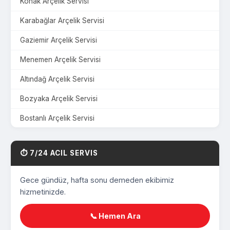
Konak Arçelik Servisi
Karabağlar Arçelik Servisi
Gaziemir Arçelik Servisi
Menemen Arçelik Servisi
Altındağ Arçelik Servisi
Bozyaka Arçelik Servisi
Bostanlı Arçelik Servisi
Çamdibi Arçelik Servisi
⏱️ 7/24 ACIL SERVIS
Üçyol Arçelik Servisi
Harmandalı Arçelik Servisi
Gece gündüz, hafta sonu demeden ekibimiz
hizmetinizde.
Mavişehir Arçelik Servisi
Yeşilyurt Arçelik Servisi
📞 Hemen Ara