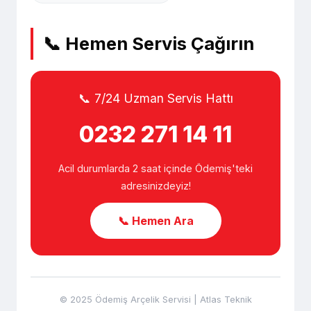
📞 Hemen Servis Çağırın
📞 7/24 Uzman Servis Hattı
0232 271 14 11
Acil durumlarda 2 saat içinde Ödemiş'teki
adresinizdeyiz!
📞 Hemen Ara
© 2025 Ödemiş Arçelik Servisi | Atlas Teknik