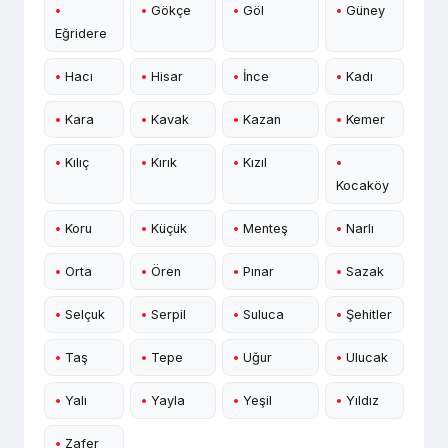
•
•
Gökçe
•
Göl
•
Güney
Eğridere
•
Hacı
•
Hisar
•
İnce
•
Kadı
•
Kara
•
Kavak
•
Kazan
•
Kemer
•
Kılıç
•
Kırık
•
Kızıl
•
Kocaköy
•
Koru
•
Küçük
•
Menteş
•
Narlı
•
Orta
•
Ören
•
Pınar
•
Sazak
•
Selçuk
•
Serpil
•
Suluca
•
Şehitler
•
Taş
•
Tepe
•
Uğur
•
Ulucak
•
Yalı
•
Yayla
•
Yeşil
•
Yıldız
•
Zafer